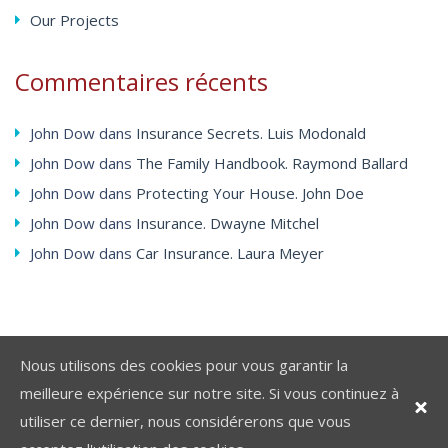
Our Projects
Commentaires
récents
John Dow
dans
Insurance Secrets. Luis Modonald
John Dow
dans
The Family Handbook. Raymond Ballard
John Dow
dans
Protecting Your House. John Doe
John Dow
dans
Insurance. Dwayne Mitchel
John Dow
dans
Car Insurance. Laura Meyer
Nous utilisons des cookies pour vous garantir la
meilleure expérience sur notre site. Si vous continuez à
utiliser ce dernier, nous considérerons que vous
Nous contacter
Mentions légales